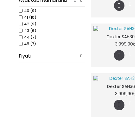
Ayakkabı Numaranız
40 (9)
41 (10)
42 (9)
43 (6)
Dexter SAH30
44 (7)
45 (7)
3.999,90
Fiyatı
Dexter SAH36
3.999,90