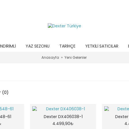
İNDIRIMLI
YAZ SEZONU
TARIHÇE
YETKILI SATICILAR
Anasayfa
Yeni Gelenler
r
r (0)
48-61
Dexter DX406038-1
Dexte
₺
4.499,90₺
4