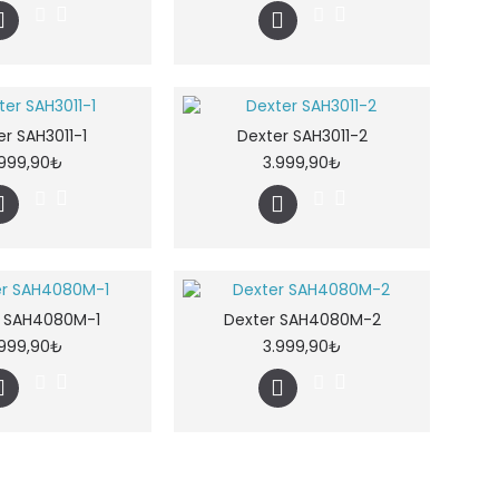
r SAH3011-1
Dexter SAH3011-2
.999,90₺
3.999,90₺
r SAH4080M-1
Dexter SAH4080M-2
.999,90₺
3.999,90₺
Gösterilen: 1 ile 12 arası, toplam: 12 (1 Sayfa)