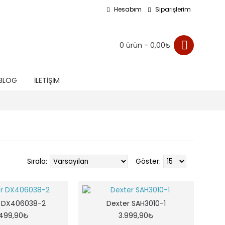
Hesabım
Siparişlerim
0 ürün - 0,00₺
BLOG
İLETIŞIM
Sırala:
Göster:
r DX406038-2
Dexter SAH3010-1
.499,90₺
3.999,90₺