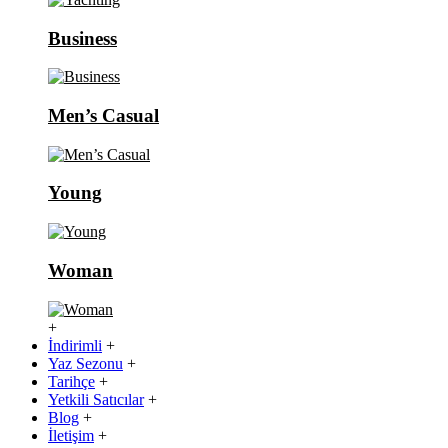
Business
Men’s Casual
Young
Woman
+
İndirimli
+
Yaz Sezonu
+
Tarihçe
+
Yetkili Satıcılar
+
Blog
+
İletişim
+