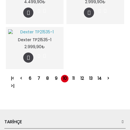
4.499,90₺
2.999,90₺
Dexter TP21535-1
2.999,90₺
|<
<
6
7
8
9
10
11
12
13
14
>
>|
Gösterilen: 136 ile 150 arası, toplam: 197 (14 Sayfa)
TARIHÇE