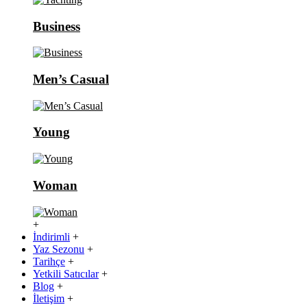
Business
Men’s Casual
Young
Woman
+
İndirimli
+
Yaz Sezonu
+
Tarihçe
+
Yetkili Satıcılar
+
Blog
+
İletişim
+