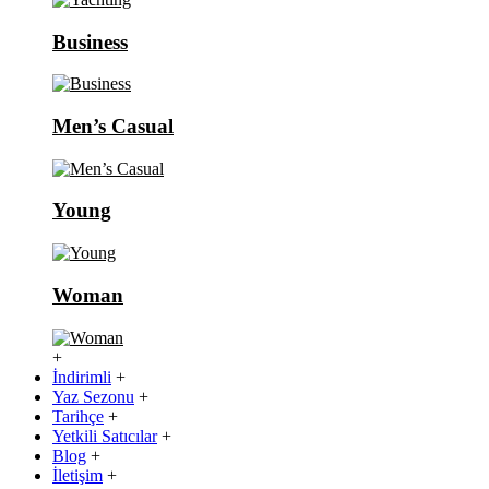
Business
Men’s Casual
Young
Woman
+
İndirimli
+
Yaz Sezonu
+
Tarihçe
+
Yetkili Satıcılar
+
Blog
+
İletişim
+