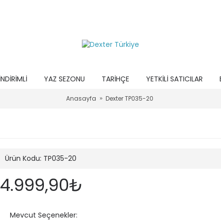
İNDIRIMLI
YAZ SEZONU
TARIHÇE
YETKILI SATICILAR
Anasayfa
Dexter TP035-20
Ürün Kodu:
TP035-20
4.999,90₺
Mevcut Seçenekler: