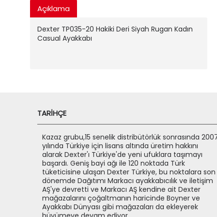
Açıklama
Dexter TP035-20 Hakiki Deri Siyah Rugan Kadın
Casual Ayakkabı
TARIHÇE
Kazaz grubu,15 senelik distribütörlük sonrasında 200
yılında Türkiye için lisans altında üretim hakkını
alarak Dexter'ı Türkiye'de yeni ufuklara taşımayı
başardı. Geniş bayi ağı ile 120 noktada Türk
tüketicisine ulaşan Dexter Türkiye, bu noktalara son
dönemde Dağıtımı Markacı ayakkabıcılık ve iletişim
AŞ'ye devretti ve Markacı AŞ kendine ait Dexter
mağazalarını çoğaltmanın haricinde Boyner ve
Ayakkabı Dünyası gibi mağazaları da ekleyerek
büyümeye devam ediyor.